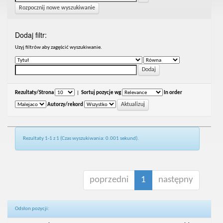
Rozpocznij nowe wyszukiwanie
Dodaj filtr:
Uzyj filtrów aby zagęścić wyszukiwanie.
Rezultaty/Strona
|
Sortuj pozycje wg
In order
Autorzy/rekord
Rezultaty 1-1 z 1 (Czas wyszukiwania: 0.001 sekund).
poprzedni
1
następny
Odsłon pozycji: