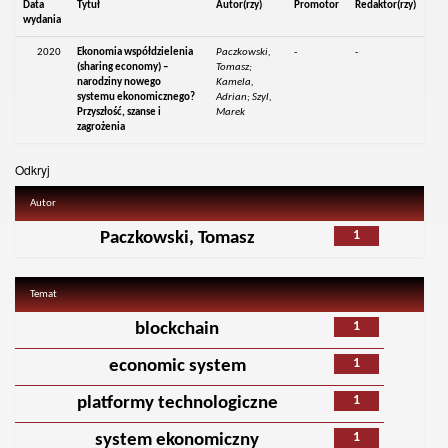
Data
Tytuł
Autor(rzy)
Promotor
Redaktor(rzy)
wydania
2020
Ekonomia współdzielenia
Paczkowski,
-
-
(sharing economy) –
Tomasz;
narodziny nowego
Kamela,
systemu ekonomicznego?
Adrian; Szyl,
Przyszłość, szanse i
Marek
zagrożenia
Odkryj
Autor
1
Paczkowski, Tomasz
Temat
1
blockchain
1
economic system
1
platformy technologiczne
1
system ekonomiczny