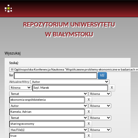
Skip
REPOZYTORIUM UNIWERSYTETU
navigation
W BIAŁYMSTOKU
Wyszukaj
Szukaj:
for
Aktualne filtry: