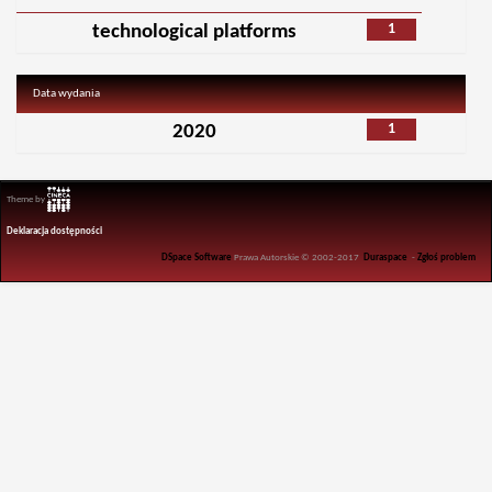
1
technological platforms
Data wydania
1
2020
Theme by
Deklaracja dostępności
DSpace Software
Prawa Autorskie © 2002-2017
Duraspace
-
Zgłoś problem