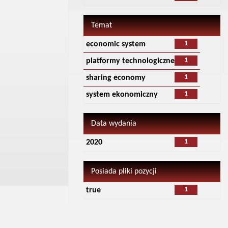
Temat
1
economic system
1
platformy technologiczne
1
sharing economy
1
system ekonomiczny
Data wydania
1
2020
Posiada pliki pozycji
1
true