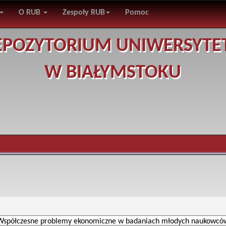
O RUB
Zespoły RUB
Pomoc
EPOZYTORIUM UNIWERSYTE
W BIAŁYMSTOKU