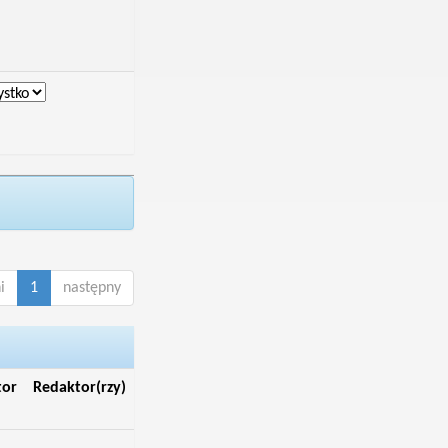
i
1
następny
tor
Redaktor(rzy)