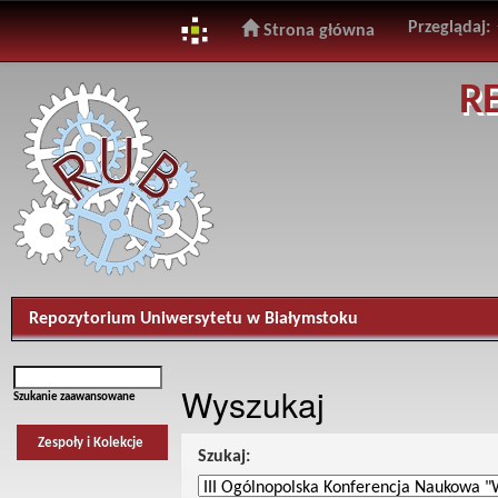
Przeglądaj:
Strona główna
Skip
R
navigation
Repozytorium Uniwersytetu w Białymstoku
Wyszukaj
Szukanie zaawansowane
Zespoły i Kolekcje
Szukaj: