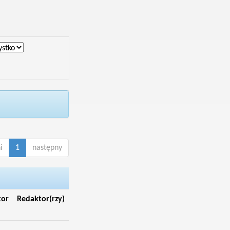
i
1
następny
tor
Redaktor(rzy)