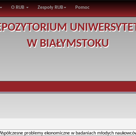
O RUB
Zespoły RUB
Pomoc
EPOZYTORIUM UNIWERSYTE
W BIAŁYMSTOKU