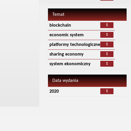
Temat
1
blockchain
1
economic system
1
platformy technologiczne
1
sharing economy
1
system ekonomiczny
Data wydania
1
2020