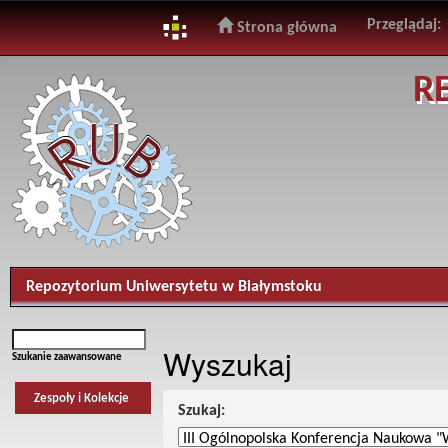
Przeglądaj:
Strona główna
Skip
R
navigation
Repozytorium Uniwersytetu w Białymstoku
Wyszukaj
Szukanie zaawansowane
Zespoły i Kolekcje
Szukaj: