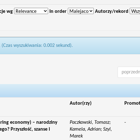
cje wg
In order
Autorzy/rekord
1 (Czas wyszukiwania: 0.002 sekund).
poprzedn
Autor(rzy)
Promo
aring economy) – narodziny
Paczkowski, Tomasz;
-
o? Przyszłość, szanse i
Kamela, Adrian; Szyl,
Marek