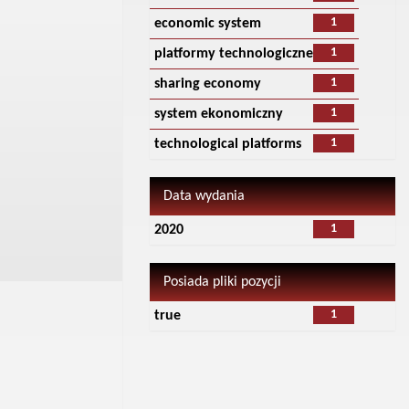
1
economic system
1
platformy technologiczne
1
sharing economy
1
system ekonomiczny
1
technological platforms
Data wydania
1
2020
Posiada pliki pozycji
1
true