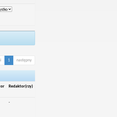
i
1
następny
tor
Redaktor(rzy)
-