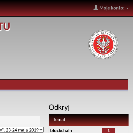
Moje konto:
TU
Odkryj
Temat
1
blockchain