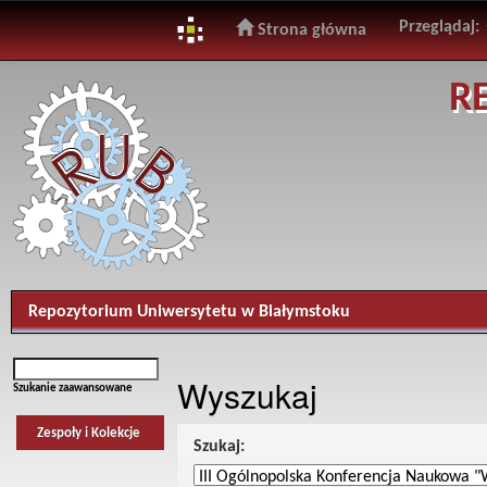
Przeglądaj:
Strona główna
Skip
R
navigation
Repozytorium Uniwersytetu w Białymstoku
Wyszukaj
Szukanie zaawansowane
Zespoły i Kolekcje
Szukaj: