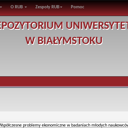
O RUB
Zespoły RUB
Pomoc
EPOZYTORIUM UNIWERSYTE
W BIAŁYMSTOKU