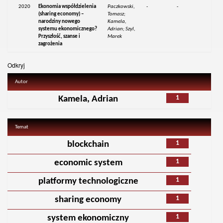
2020
Ekonomia współdzielenia
Paczkowski,
-
-
(sharing economy) –
Tomasz;
narodziny nowego
Kamela,
systemu ekonomicznego?
Adrian; Szyl,
Przyszłość, szanse i
Marek
zagrożenia
Odkryj
Autor
1
Kamela, Adrian
Temat
1
blockchain
1
economic system
1
platformy technologiczne
1
sharing economy
1
system ekonomiczny