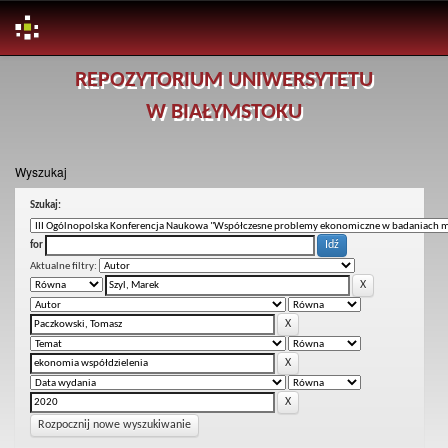
Skip
REPOZYTORIUM UNIWERSYTETU
navigation
W BIAŁYMSTOKU
Wyszukaj
Szukaj:
for
Aktualne filtry:
Rozpocznij nowe wyszukiwanie