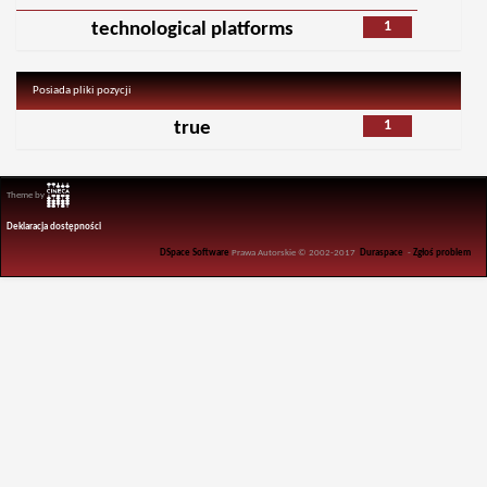
1
technological platforms
Posiada pliki pozycji
1
true
Theme by
Deklaracja dostępności
DSpace Software
Prawa Autorskie © 2002-2017
Duraspace
-
Zgłoś problem