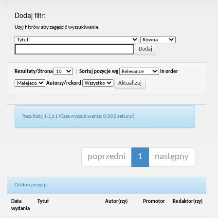
Dodaj filtr:
Uzyj filtrów aby zagęścić wyszukiwanie.
Rezultaty/Strona
|
Sortuj pozycje wg
In order
Autorzy/rekord
Rezultaty 1-1 z 1 (Czas wyszukiwania: 0.002 sekund).
poprzedni
1
następny
Odsłon pozycji:
Data
Tytuł
Autor(rzy)
Promotor
Redaktor(rzy)
wydania