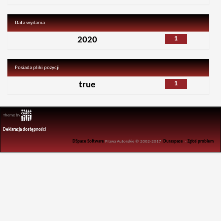
Data wydania
1
2020
Posiada pliki pozycji
1
true
Theme by
Deklaracja dostępności
DSpace Software
Prawa Autorskie © 2002-2017
Duraspace
-
Zgłoś problem