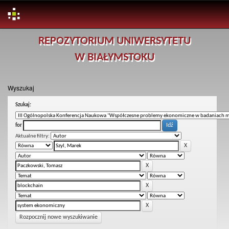
Skip
REPOZYTORIUM UNIWERSYTETU
navigation
W BIAŁYMSTOKU
Wyszukaj
Szukaj:
for
Aktualne filtry:
Rozpocznij nowe wyszukiwanie