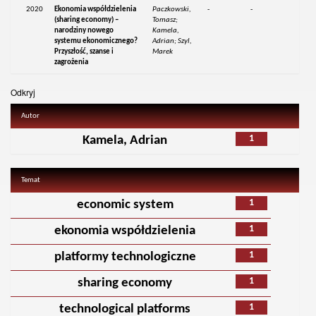
2020
Ekonomia współdzielenia
Paczkowski,
-
-
(sharing economy) –
Tomasz;
narodziny nowego
Kamela,
systemu ekonomicznego?
Adrian; Szyl,
Przyszłość, szanse i
Marek
zagrożenia
Odkryj
Autor
1
Kamela, Adrian
Temat
1
economic system
1
ekonomia współdzielenia
1
platformy technologiczne
1
sharing economy
1
technological platforms