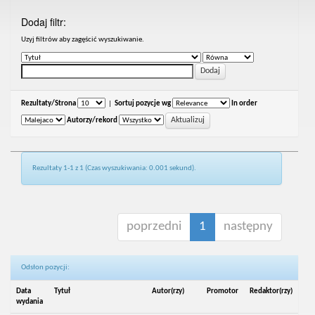
Dodaj filtr:
Uzyj filtrów aby zagęścić wyszukiwanie.
Rezultaty/Strona
|
Sortuj pozycje wg
In order
Autorzy/rekord
Rezultaty 1-1 z 1 (Czas wyszukiwania: 0.001 sekund).
poprzedni
1
następny
Odsłon pozycji:
Data
Tytuł
Autor(rzy)
Promotor
Redaktor(rzy)
wydania