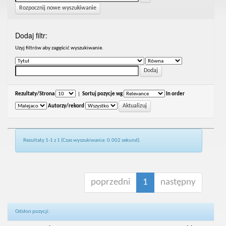
Rozpocznij nowe wyszukiwanie
Dodaj filtr:
Uzyj filtrów aby zagęścić wyszukiwanie.
Rezultaty/Strona
|
Sortuj pozycje wg
In order
Autorzy/rekord
Rezultaty 1-1 z 1 (Czas wyszukiwania: 0.002 sekund).
poprzedni
1
następny
Odsłon pozycji: