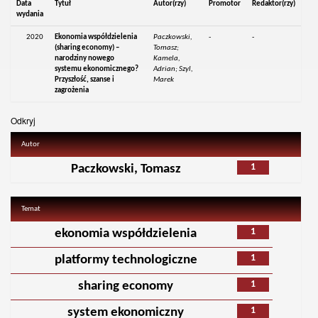
Data
Tytuł
Autor(rzy)
Promotor
Redaktor(rzy)
wydania
2020
Ekonomia współdzielenia
Paczkowski,
-
-
(sharing economy) –
Tomasz;
narodziny nowego
Kamela,
systemu ekonomicznego?
Adrian; Szyl,
Przyszłość, szanse i
Marek
zagrożenia
Odkryj
Autor
1
Paczkowski, Tomasz
Temat
1
ekonomia współdzielenia
1
platformy technologiczne
1
sharing economy
1
system ekonomiczny