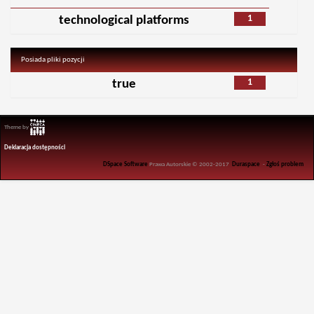
1
technological platforms
Posiada pliki pozycji
1
true
Theme by
Deklaracja dostępności
DSpace Software
Prawa Autorskie © 2002-2017
Duraspace
-
Zgłoś problem