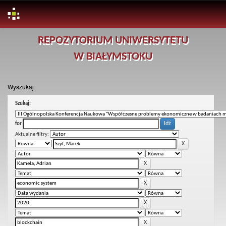
Skip
REPOZYTORIUM UNIWERSYTETU
navigation
W BIAŁYMSTOKU
Wyszukaj
Szukaj:
for
Aktualne filtry: