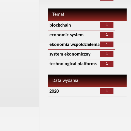
Temat
1
blockchain
1
economic system
1
ekonomia współdzielenia
1
system ekonomiczny
1
technological platforms
Data wydania
1
2020