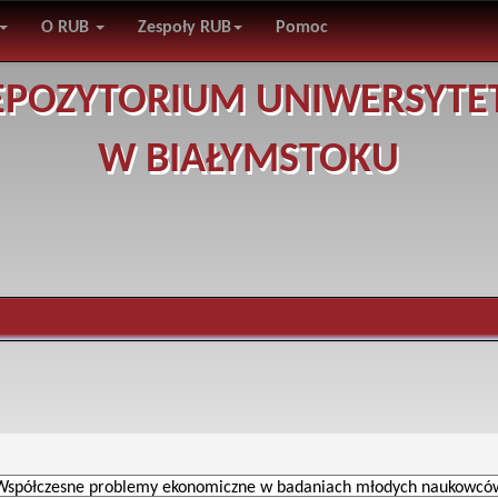
O RUB
Zespoły RUB
Pomoc
EPOZYTORIUM UNIWERSYTE
W BIAŁYMSTOKU