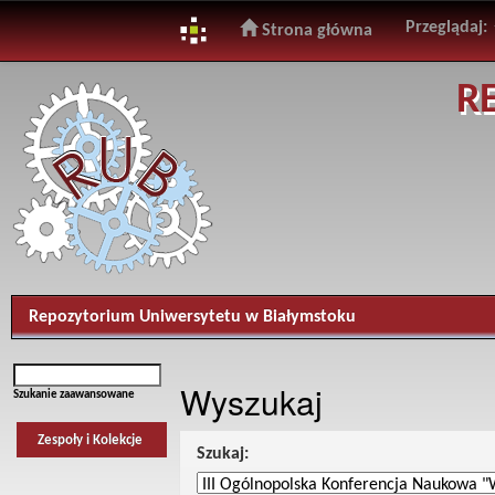
Przeglądaj:
Strona główna
Skip
R
navigation
Repozytorium Uniwersytetu w Białymstoku
Wyszukaj
Szukanie zaawansowane
Zespoły i Kolekcje
Szukaj: