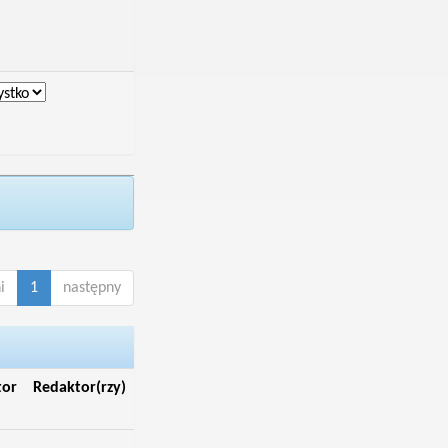
i
1
następny
tor
Redaktor(rzy)