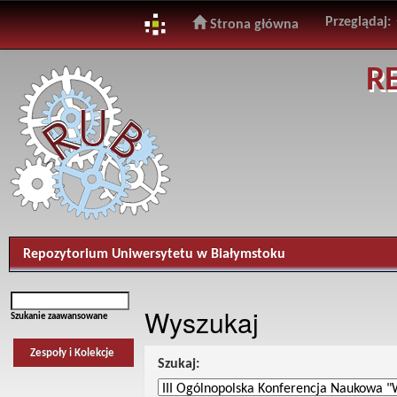
Przeglądaj:
Strona główna
Skip
R
navigation
Repozytorium Uniwersytetu w Białymstoku
Wyszukaj
Szukanie zaawansowane
Zespoły i Kolekcje
Szukaj: