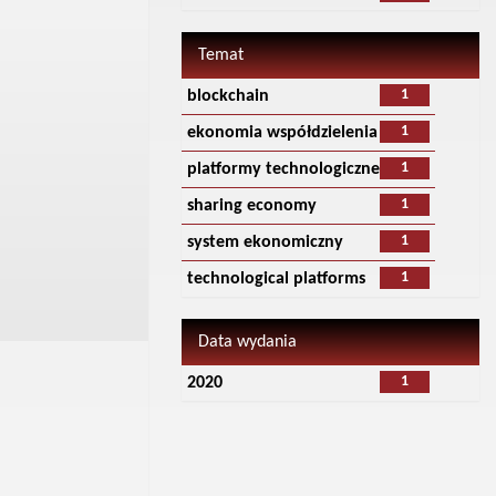
Temat
1
blockchain
1
ekonomia współdzielenia
1
platformy technologiczne
1
sharing economy
1
system ekonomiczny
1
technological platforms
Data wydania
1
2020