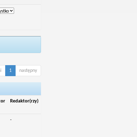
i
1
następny
tor
Redaktor(rzy)
-