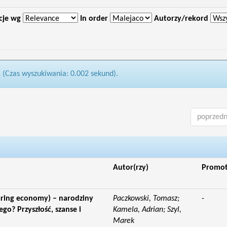
cje wg
In order
Autorzy/rekord
1 (Czas wyszukiwania: 0.002 sekund).
poprzedn
Autor(rzy)
Promo
aring economy) – narodziny
Paczkowski, Tomasz;
-
o? Przyszłość, szanse i
Kamela, Adrian; Szyl,
Marek