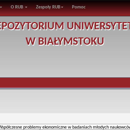
O RUB
Zespoły RUB
Pomoc
EPOZYTORIUM UNIWERSYTE
W BIAŁYMSTOKU