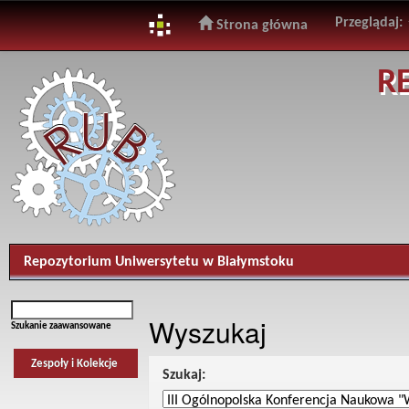
Przeglądaj:
Strona główna
Skip
R
navigation
Repozytorium Uniwersytetu w Białymstoku
Wyszukaj
Szukanie zaawansowane
Zespoły i Kolekcje
Szukaj: