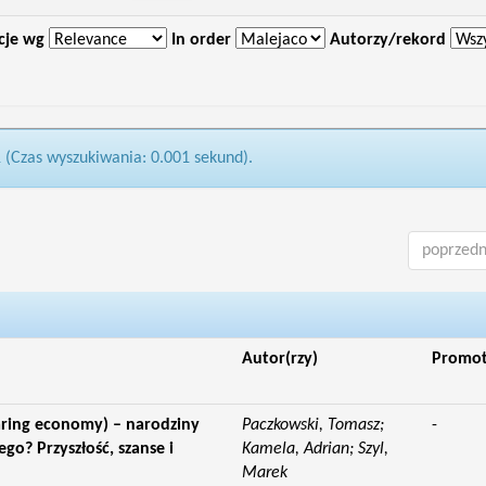
cje wg
In order
Autorzy/rekord
1 (Czas wyszukiwania: 0.001 sekund).
poprzedn
Autor(rzy)
Promo
aring economy) – narodziny
Paczkowski, Tomasz;
-
o? Przyszłość, szanse i
Kamela, Adrian; Szyl,
Marek