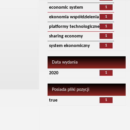
1
economic system
1
ekonomia współdzielenia
1
platformy technologiczne
1
sharing economy
1
system ekonomiczny
Data wydania
1
2020
Posiada pliki pozycji
1
true