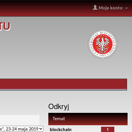
Moje konto:
TU
Odkryj
Temat
1
blockchain