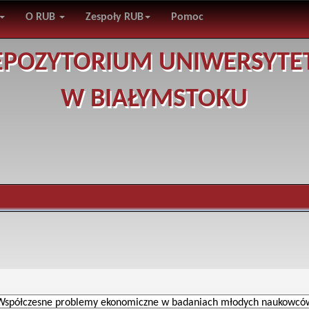
O RUB
Zespoły RUB
Pomoc
EPOZYTORIUM UNIWERSYTE
W BIAŁYMSTOKU