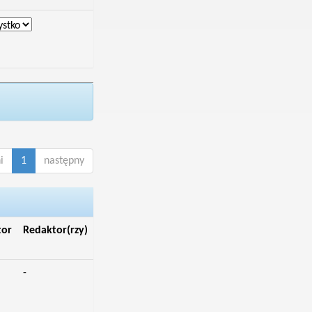
i
1
następny
tor
Redaktor(rzy)
-