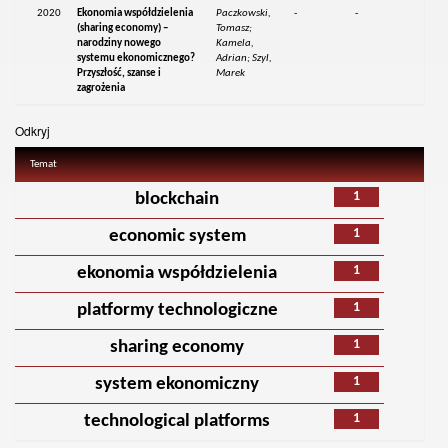
2020
Ekonomia współdzielenia
Paczkowski,
-
-
(sharing economy) –
Tomasz;
narodziny nowego
Kamela,
systemu ekonomicznego?
Adrian; Szyl,
Przyszłość, szanse i
Marek
zagrożenia
Odkryj
Temat
1
blockchain
1
economic system
1
ekonomia współdzielenia
1
platformy technologiczne
1
sharing economy
1
system ekonomiczny
1
technological platforms