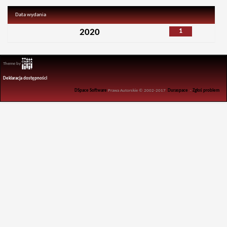
Data wydania
1
2020
Theme by
Deklaracja dostępności
DSpace Software
Prawa Autorskie © 2002-2017
Duraspace
-
Zgłoś problem