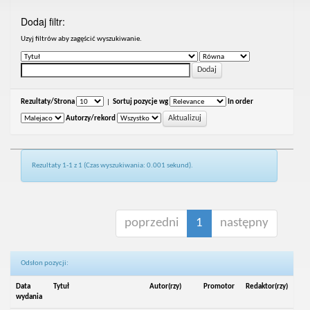
Dodaj filtr:
Uzyj filtrów aby zagęścić wyszukiwanie.
Rezultaty/Strona
|
Sortuj pozycje wg
In order
Autorzy/rekord
Rezultaty 1-1 z 1 (Czas wyszukiwania: 0.001 sekund).
poprzedni
1
następny
Odsłon pozycji:
Data
Tytuł
Autor(rzy)
Promotor
Redaktor(rzy)
wydania