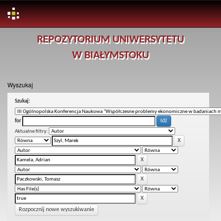
Skip
REPOZYTORIUM UNIWERSYTETU
navigation
W BIAŁYMSTOKU
Wyszukaj
Szukaj:
for
Aktualne filtry:
Rozpocznij nowe wyszukiwanie