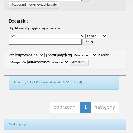
Rozpocznij nowe wyszukiwanie
Dodaj filtr:
Uzyj filtrów aby zagęścić wyszukiwanie.
Rezultaty/Strona
|
Sortuj pozycje wg
In order
Autorzy/rekord
Rezultaty 1-1 z 1 (Czas wyszukiwania: 0.001 sekund).
poprzedni
1
następny
Odsłon pozycji: