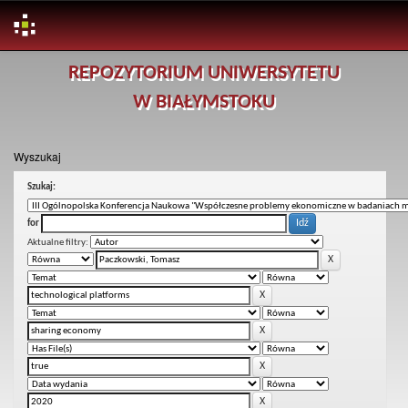
Skip
REPOZYTORIUM UNIWERSYTETU
navigation
W BIAŁYMSTOKU
Wyszukaj
Szukaj:
for
Aktualne filtry: