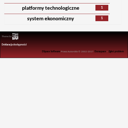
1
platformy technologiczne
1
system ekonomiczny
Theme by
Deklaracja dostępności
DSpace Software
Prawa Autorskie © 2002-2017
Duraspace
-
Zgłoś problem