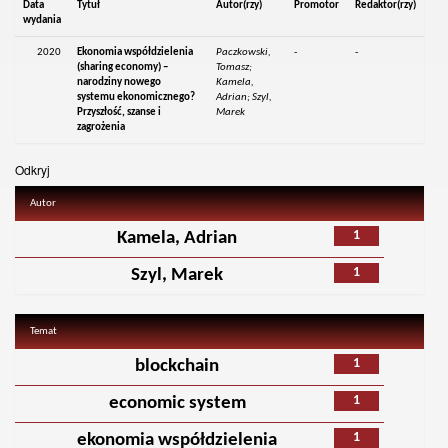
Data
Tytuł
Autor(rzy)
Promotor
Redaktor(rzy)
wydania
2020
Ekonomia współdzielenia
Paczkowski,
-
-
(sharing economy) –
Tomasz;
narodziny nowego
Kamela,
systemu ekonomicznego?
Adrian; Szyl,
Przyszłość, szanse i
Marek
zagrożenia
Odkryj
Autor
1
Kamela, Adrian
1
Szyl, Marek
Temat
1
blockchain
1
economic system
1
ekonomia współdzielenia