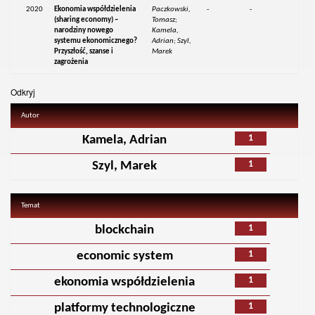
2020
Ekonomia współdzielenia
Paczkowski,
-
-
(sharing economy) –
Tomasz;
narodziny nowego
Kamela,
systemu ekonomicznego?
Adrian; Szyl,
Przyszłość, szanse i
Marek
zagrożenia
Odkryj
Autor
1
Kamela, Adrian
1
Szyl, Marek
Temat
1
blockchain
1
economic system
1
ekonomia współdzielenia
1
platformy technologiczne