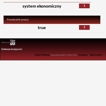
1
system ekonomiczny
Posiada pliki pozycji
1
true
Theme by
Deklaracja dostępności
DSpace Software
Prawa Autorskie © 2002-2017
Duraspace
-
Zgłoś problem