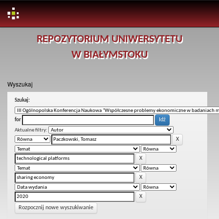
Skip
REPOZYTORIUM UNIWERSYTETU
navigation
W BIAŁYMSTOKU
Wyszukaj
Szukaj:
for
Aktualne filtry:
Rozpocznij nowe wyszukiwanie