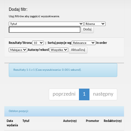
Dodaj filtr:
Uzyj filtrów aby zagęścić wyszukiwanie.
Rezultaty/Strona
|
Sortuj pozycje wg
In order
Autorzy/rekord
Rezultaty 1-1 z 1 (Czas wyszukiwania: 0.001 sekund).
poprzedni
1
następny
Odsłon pozycji:
Data
Tytuł
Autor(rzy)
Promotor
Redaktor(rzy)
wydania