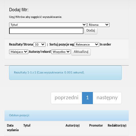
Dodaj filtr:
Uzyj filtrów aby zagęścić wyszukiwanie.
Rezultaty/Strona
|
Sortuj pozycje wg
In order
Autorzy/rekord
Rezultaty 1-1 z 1 (Czas wyszukiwania: 0.001 sekund).
poprzedni
1
następny
Odsłon pozycji:
Data
Tytuł
Autor(rzy)
Promotor
Redaktor(rzy)
wydania