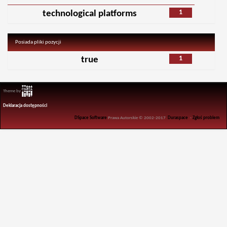
1
technological platforms
Posiada pliki pozycji
1
true
Theme by
Deklaracja dostępności
DSpace Software
Prawa Autorskie © 2002-2017
Duraspace
-
Zgłoś problem