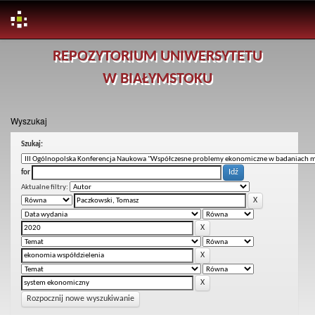
Skip
REPOZYTORIUM UNIWERSYTETU
navigation
W BIAŁYMSTOKU
Wyszukaj
Szukaj:
for
Aktualne filtry:
Rozpocznij nowe wyszukiwanie