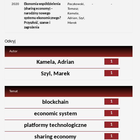
2020
Ekonomia współdzielenia
Paczkowski,
-
-
(sharing economy) –
Tomasz;
narodziny nowego
Kamela,
systemu ekonomicznego?
Adrian; Szyl,
Przyszłość, szanse i
Marek
zagrożenia
Odkryj
Autor
1
Kamela, Adrian
1
Szyl, Marek
Temat
1
blockchain
1
economic system
1
platformy technologiczne
1
sharing economy