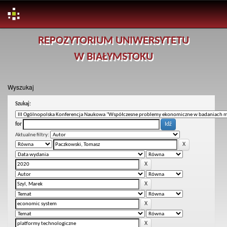
Skip
REPOZYTORIUM UNIWERSYTETU
navigation
W BIAŁYMSTOKU
Wyszukaj
Szukaj:
for
Aktualne filtry: