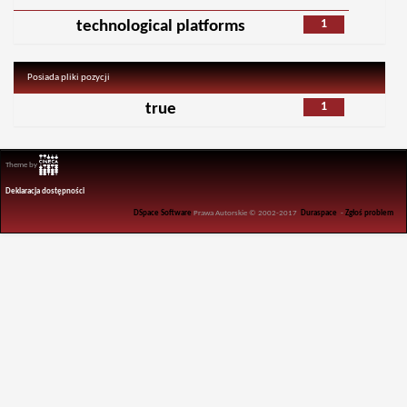
1
technological platforms
Posiada pliki pozycji
1
true
Theme by
Deklaracja dostępności
DSpace Software
Prawa Autorskie © 2002-2017
Duraspace
-
Zgłoś problem