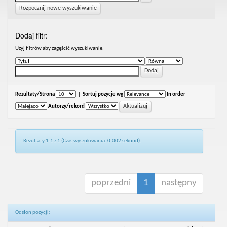
Rozpocznij nowe wyszukiwanie
Dodaj filtr:
Uzyj filtrów aby zagęścić wyszukiwanie.
Rezultaty/Strona
|
Sortuj pozycje wg
In order
Autorzy/rekord
Rezultaty 1-1 z 1 (Czas wyszukiwania: 0.002 sekund).
poprzedni
1
następny
Odsłon pozycji: