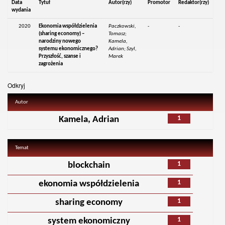
Data
Tytuł
Autor(rzy)
Promotor
Redaktor(rzy)
wydania
2020
Ekonomia współdzielenia
Paczkowski,
-
-
(sharing economy) –
Tomasz;
narodziny nowego
Kamela,
systemu ekonomicznego?
Adrian; Szyl,
Przyszłość, szanse i
Marek
zagrożenia
Odkryj
Autor
1
Kamela, Adrian
Temat
1
blockchain
1
ekonomia współdzielenia
1
sharing economy
1
system ekonomiczny