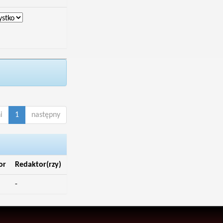
i
1
następny
or
Redaktor(rzy)
-