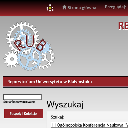
Przeglądaj:
Strona główna
Skip
R
navigation
Repozytorium Uniwersytetu w Białymstoku
Wyszukaj
Szukanie zaawansowane
Zespoły i Kolekcje
Szukaj: