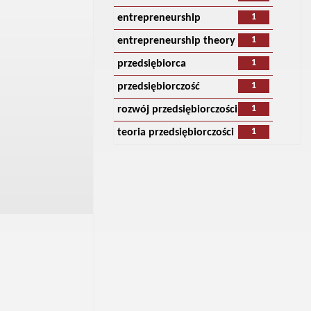
1
entrepreneurship
1
entrepreneurship theory
1
przedsiębiorca
1
przedsiębiorczość
1
rozwój przedsiębiorczości
1
teoria przedsiębiorczości