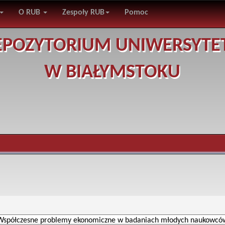
O RUB
Zespoły RUB
Pomoc
EPOZYTORIUM UNIWERSYTE
W BIAŁYMSTOKU