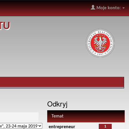
Moje konto:
TU
Odkryj
Temat
1
entrepreneur