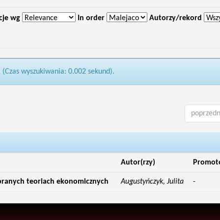
cje wg
In order
Autorzy/rekord
1 (Czas wyszukiwania: 0.002 sekund).
poprzedn
Autor(rzy)
Promot
branych teoriach ekonomicznych
Augustyńczyk, Julita
-