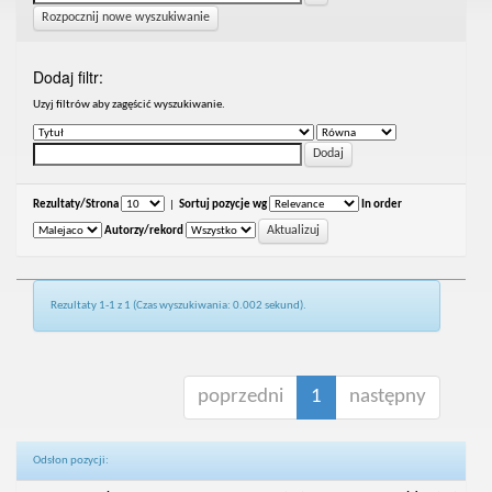
Rozpocznij nowe wyszukiwanie
Dodaj filtr:
Uzyj filtrów aby zagęścić wyszukiwanie.
Rezultaty/Strona
|
Sortuj pozycje wg
In order
Autorzy/rekord
Rezultaty 1-1 z 1 (Czas wyszukiwania: 0.002 sekund).
poprzedni
1
następny
Odsłon pozycji: