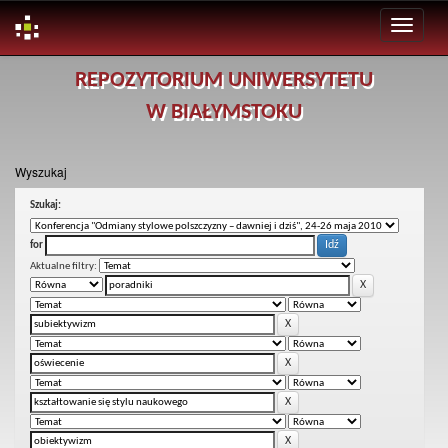
Skip
REPOZYTORIUM UNIWERSYTETU
navigation
W BIAŁYMSTOKU
Wyszukaj
Szukaj:
for
Aktualne filtry: