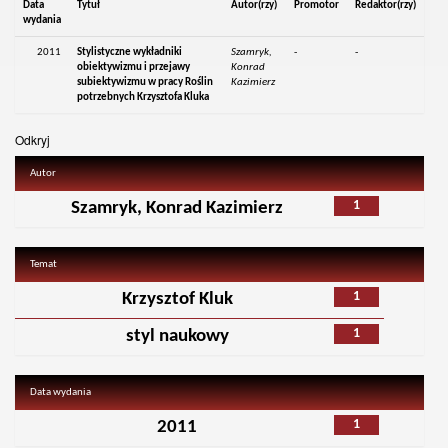
Data
Tytuł
Autor(rzy)
Promotor
Redaktor(rzy)
wydania
2011
Stylistyczne wykładniki
Szamryk,
-
-
obiektywizmu i przejawy
Konrad
subiektywizmu w pracy Roślin
Kazimierz
potrzebnych Krzysztofa Kluka
Odkryj
Autor
1
Szamryk, Konrad Kazimierz
Temat
1
Krzysztof Kluk
1
styl naukowy
Data wydania
1
2011