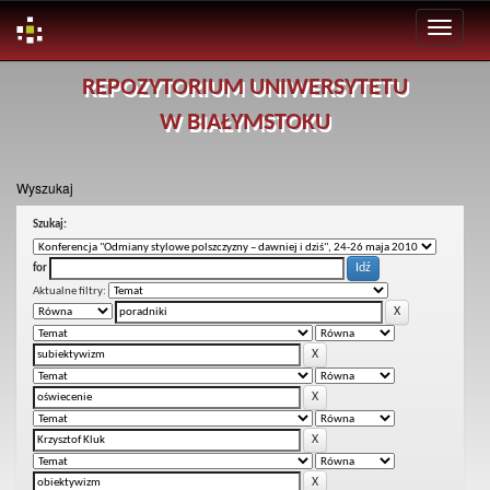
Skip
REPOZYTORIUM UNIWERSYTETU
navigation
W BIAŁYMSTOKU
Wyszukaj
Szukaj:
for
Aktualne filtry: