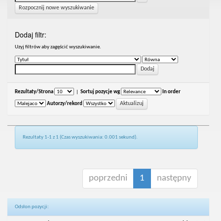
Rozpocznij nowe wyszukiwanie
Dodaj filtr:
Uzyj filtrów aby zagęścić wyszukiwanie.
Rezultaty/Strona
|
Sortuj pozycje wg
In order
Autorzy/rekord
Rezultaty 1-1 z 1 (Czas wyszukiwania: 0.001 sekund).
poprzedni
1
następny
Odsłon pozycji: