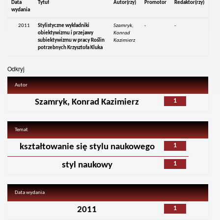
Data
Tytuł
Autor(rzy)
Promotor
Redaktor(rzy)
wydania
2011
Stylistyczne wykładniki
Szamryk,
-
-
obiektywizmu i przejawy
Konrad
subiektywizmu w pracy Roślin
Kazimierz
potrzebnych Krzysztofa Kluka
Odkryj
Autor
1
Szamryk, Konrad Kazimierz
Temat
1
kształtowanie się stylu naukowego
1
styl naukowy
Data wydania
1
2011