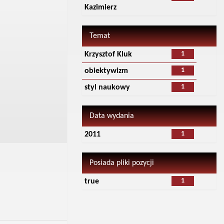
Kazimierz
Temat
1
Krzysztof Kluk
1
obiektywizm
1
styl naukowy
Data wydania
1
2011
Posiada pliki pozycji
1
true