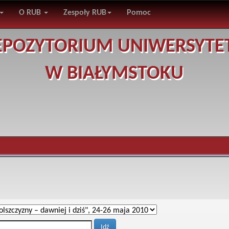
O RUB
Zespoły RUB
Pomoc
EPOZYTORIUM UNIWERSYTE
W BIAŁYMSTOKU