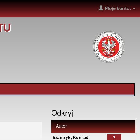
Moje konto:
TU
Odkryj
Autor
1
Szamryk, Konrad