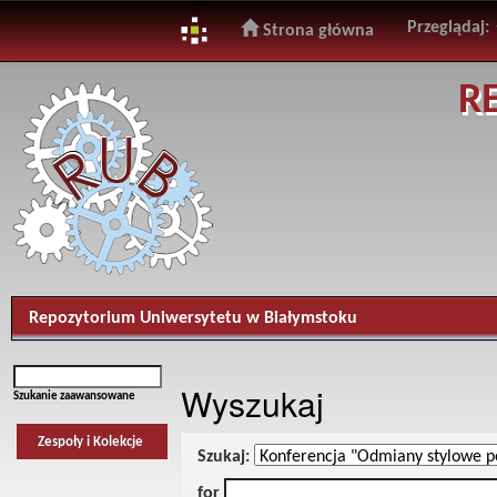
Przeglądaj:
Strona główna
Skip
R
navigation
Repozytorium Uniwersytetu w Białymstoku
Wyszukaj
Szukanie zaawansowane
Zespoły i Kolekcje
Szukaj:
for