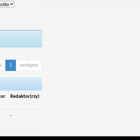
i
1
następny
tor
Redaktor(rzy)
-