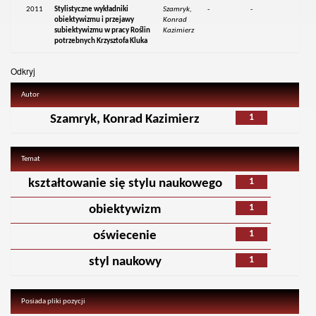
2011
Stylistyczne wykładniki
Szamryk,
-
-
obiektywizmu i przejawy
Konrad
subiektywizmu w pracy Roślin
Kazimierz
potrzebnych Krzysztofa Kluka
Odkryj
Autor
1
Szamryk, Konrad Kazimierz
Temat
1
kształtowanie się stylu naukowego
1
obiektywizm
1
oświecenie
1
styl naukowy
Posiada pliki pozycji