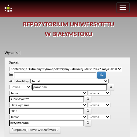
Skip
REPOZYTORIUM UNIWERSYTETU
navigation
W BIAŁYMSTOKU
Wyszukaj
Szukaj:
for
Aktualne filtry:
Rozpocznij nowe wyszukiwanie