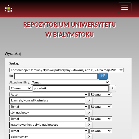
Skip
REPOZYTORIUM UNIWERSYTETU
navigation
W BIAŁYMSTOKU
Wyszukaj
Szukaj:
for
Aktualne filtry: