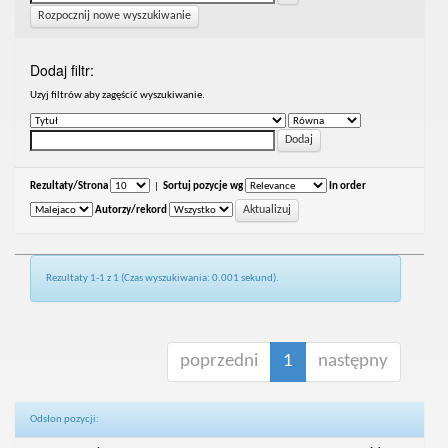
Rozpocznij nowe wyszukiwanie
Dodaj filtr:
Uzyj filtrów aby zagęścić wyszukiwanie.
Rezultaty/Strona
|
Sortuj pozycje wg
In order
Autorzy/rekord
Rezultaty 1-1 z 1 (Czas wyszukiwania: 0.001 sekund).
poprzedni
1
następny
Odsłon pozycji: