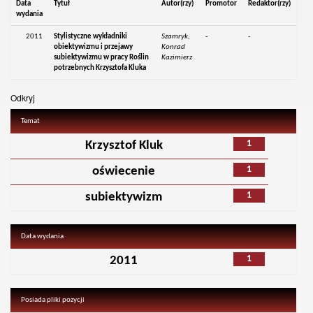
Data
Tytuł
Autor(rzy)
Promotor
Redaktor(rzy)
wydania
2011
Stylistyczne wykładniki
Szamryk,
-
-
obiektywizmu i przejawy
Konrad
subiektywizmu w pracy Roślin
Kazimierz
potrzebnych Krzysztofa Kluka
Odkryj
Temat
1
Krzysztof Kluk
1
oświecenie
1
subiektywizm
Data wydania
1
2011
Posiada pliki pozycji