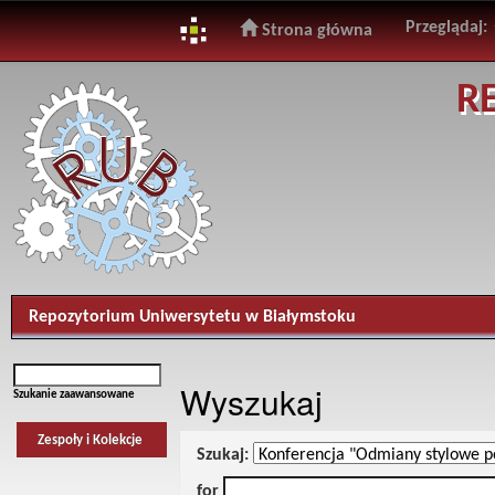
Przeglądaj:
Strona główna
Skip
R
navigation
Repozytorium Uniwersytetu w Białymstoku
Wyszukaj
Szukanie zaawansowane
Zespoły i Kolekcje
Szukaj:
for