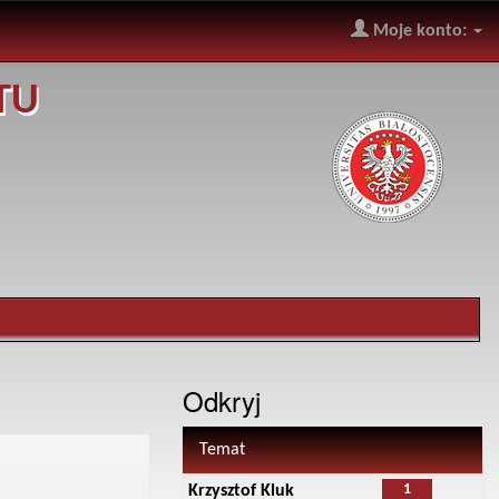
Moje konto:
TU
Odkryj
Temat
1
Krzysztof Kluk