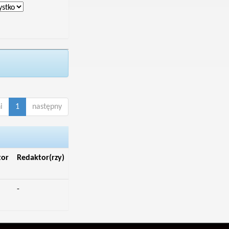
i
1
następny
tor
Redaktor(rzy)
-