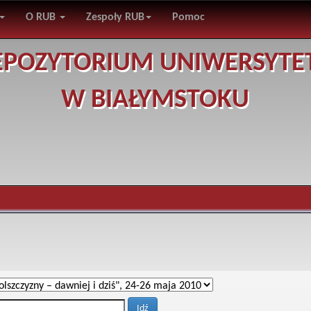
O RUB
Zespoły RUB
Pomoc
EPOZYTORIUM UNIWERSYTE
W BIAŁYMSTOKU