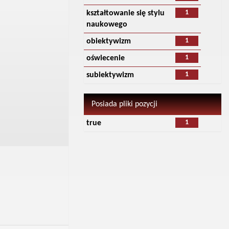
1
kształtowanie się stylu
naukowego
1
obiektywizm
1
oświecenie
1
subiektywizm
Posiada pliki pozycji
1
true