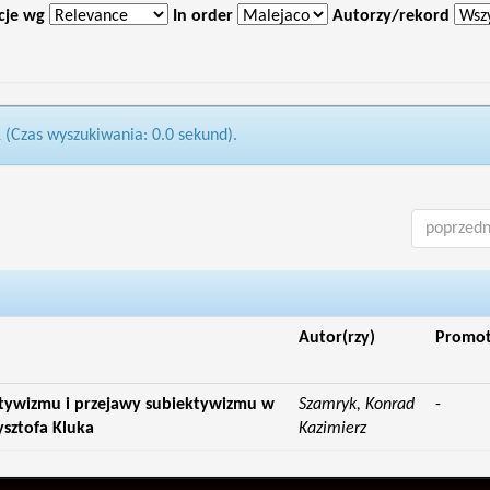
cje wg
In order
Autorzy/rekord
1 (Czas wyszukiwania: 0.0 sekund).
poprzedn
Autor(rzy)
Promo
ktywizmu i przejawy subiektywizmu w
Szamryk, Konrad
-
ysztofa Kluka
Kazimierz