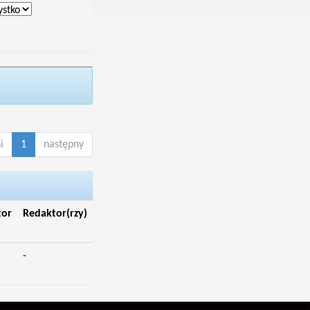
i
1
następny
tor
Redaktor(rzy)
-