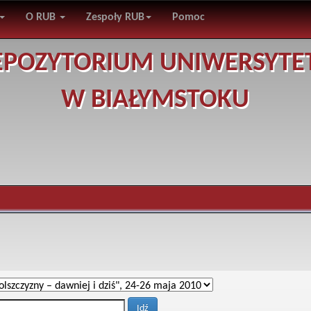
O RUB
Zespoły RUB
Pomoc
EPOZYTORIUM UNIWERSYTE
W BIAŁYMSTOKU