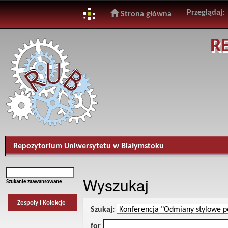
Przeglądaj:
Strona główna
Skip
R
navigation
Repozytorium Uniwersytetu w Białymstoku
Wyszukaj
Szukanie zaawansowane
Zespoły i Kolekcje
Szukaj:
for