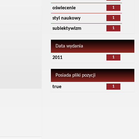
1
oświecenie
1
styl naukowy
1
subiektywizm
Data wydania
1
2011
Posiada pliki pozycji
1
true