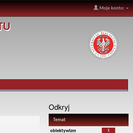
Moje konto:
TU
Odkryj
Temat
1
obiektywizm