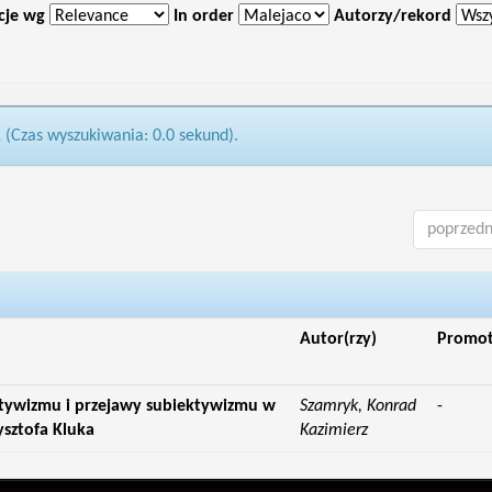
cje wg
In order
Autorzy/rekord
1 (Czas wyszukiwania: 0.0 sekund).
poprzedn
Autor(rzy)
Promo
ktywizmu i przejawy subiektywizmu w
Szamryk, Konrad
-
ysztofa Kluka
Kazimierz