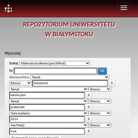
Skip
REPOZYTORIUM UNIWERSYTETU
navigation
W BIAŁYMSTOKU
Wyszukaj
Szukaj:
for
Aktualne filtry: