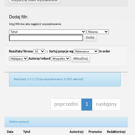
Rozpocznij nowe wyszukiwanie
Dodaj filtr:
Uzyj filtrów aby zagęścić wyszukiwanie.
Rezultaty/Strona
|
Sortuj pozycje wg
In order
Autorzy/rekord
Rezultaty 1-1 z 1 (Czas wyszukiwania: 0.002 sekund).
poprzedni
1
następny
Odsłon pozycji:
Data
Tytuł
Autor(rzy)
Promotor
Redaktor(rzy)