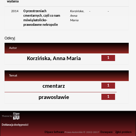
wydania
2014
O przestrzeniach
Korzińska,
-
-
cmentarnych, czyli co nam
Anna
mówią katolicko-
Maria
prawosławne nekropolie
Odkryj
Autor
1
Korzińska, Anna Maria
Temat
1
cmentarz
1
prawosławie
Theme by
Deklaracja dostępności
DSpace Software
Prawa Autorskie © 2002-2017
Duraspace
-
Zgłoś problem