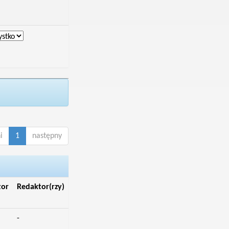
i
1
następny
tor
Redaktor(rzy)
-