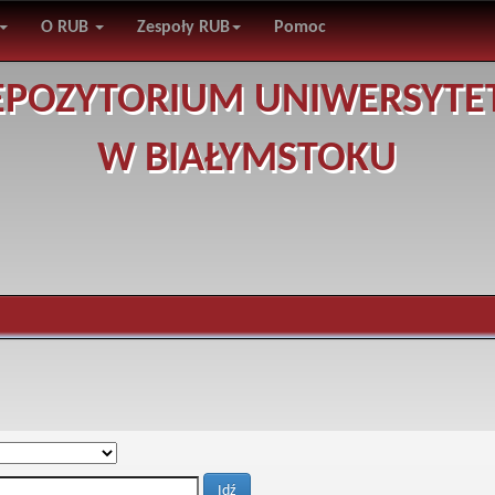
O RUB
Zespoły RUB
Pomoc
EPOZYTORIUM UNIWERSYTE
W BIAŁYMSTOKU