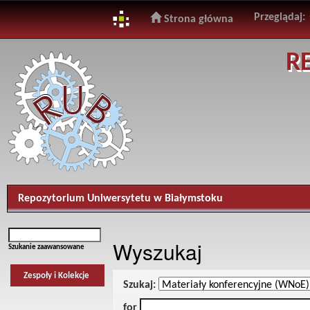
Przeglądaj:
Strona główna
Skip
R
navigation
Repozytorium Uniwersytetu w Białymstoku
Wyszukaj
Szukanie zaawansowane
Zespoły i Kolekcje
Szukaj:
for