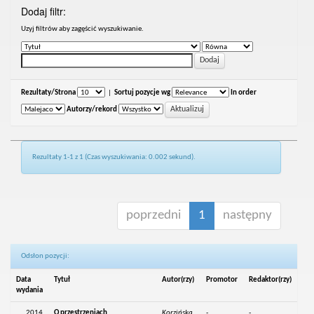
Dodaj filtr:
Uzyj filtrów aby zagęścić wyszukiwanie.
Rezultaty/Strona
|
Sortuj pozycje wg
In order
Autorzy/rekord
Rezultaty 1-1 z 1 (Czas wyszukiwania: 0.002 sekund).
poprzedni
1
następny
Odsłon pozycji:
Data
Tytuł
Autor(rzy)
Promotor
Redaktor(rzy)
wydania
2014
O przestrzeniach
Korzińska,
-
-