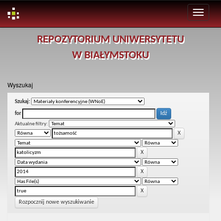
Skip
REPOZYTORIUM UNIWERSYTETU
navigation
W BIAŁYMSTOKU
Wyszukaj
Szukaj:
for
Aktualne filtry:
Rozpocznij nowe wyszukiwanie