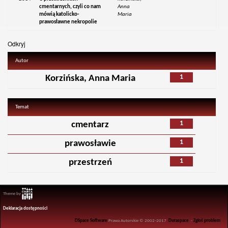
cmentarnych, czyli co nam
Anna
mówią katolicko-
Maria
prawosławne nekropolie
Odkryj
Autor
1
Korzińska, Anna Maria
Temat
1
cmentarz
1
prawosławie
1
przestrzeń
Theme by
Deklaracja dostępności
DSpace Software
Prawa Autorskie © 2002-2017
Duraspace
-
Zgłoś problem