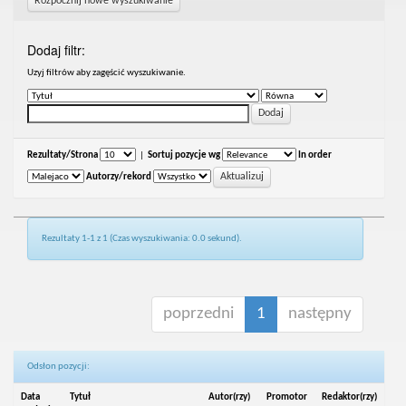
Rozpocznij nowe wyszukiwanie
Dodaj filtr:
Uzyj filtrów aby zagęścić wyszukiwanie.
Rezultaty/Strona
|
Sortuj pozycje wg
In order
Autorzy/rekord
Rezultaty 1-1 z 1 (Czas wyszukiwania: 0.0 sekund).
poprzedni
1
następny
Odsłon pozycji:
Data
Tytuł
Autor(rzy)
Promotor
Redaktor(rzy)