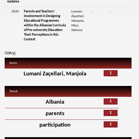
wydania
2020
Parents and Teachers’
Lumani
-
-
Involvement in Designing
Zaçellari,
Educational Programmes
Manjola;
within the Albanian Curricula
Miço,
of Pre-university Education:
Heliona
Their Perceptions in this
Context
Odkryj
Autor
1
Lumani Zaçellari, Manjola
Temat
1
Albania
1
parents
1
participation