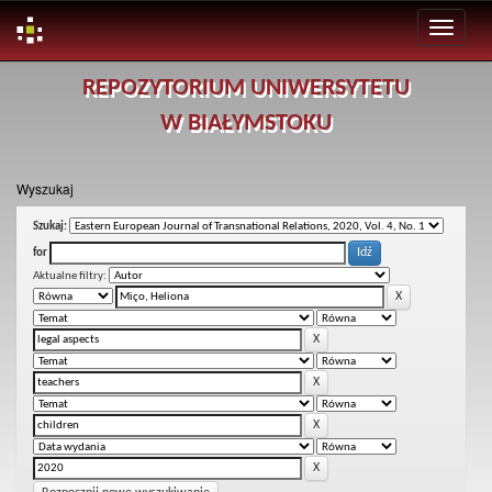
Skip
REPOZYTORIUM UNIWERSYTETU
navigation
W BIAŁYMSTOKU
Wyszukaj
Szukaj:
for
Aktualne filtry: