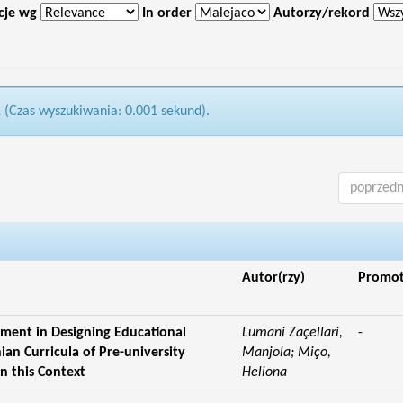
cje wg
In order
Autorzy/rekord
1 (Czas wyszukiwania: 0.001 sekund).
poprzedn
Autor(rzy)
Promo
ement in Designing Educational
Lumani Zaçellari,
-
an Curricula of Pre-university
Manjola; Miço,
in this Context
Heliona