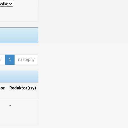
i
1
następny
tor
Redaktor(rzy)
-