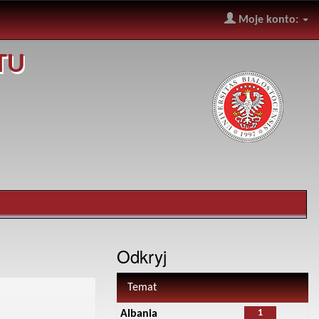
Moje konto:
TU
Odkryj
Temat
1
Albania