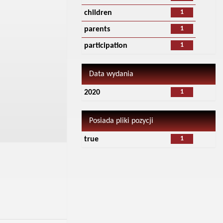
1
children
1
parents
1
participation
Data wydania
1
2020
Posiada pliki pozycji
1
true