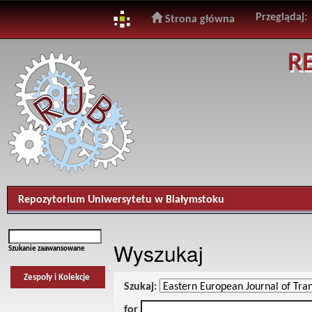
Przeglądaj:
Strona główna
Skip
R
navigation
Repozytorium Uniwersytetu w Białymstoku
Wyszukaj
Szukanie zaawansowane
Zespoły i Kolekcje
Szukaj:
for