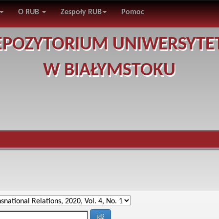
O RUB
Zespoły RUB
Pomoc
EPOZYTORIUM UNIWERSYTE
W BIAŁYMSTOKU