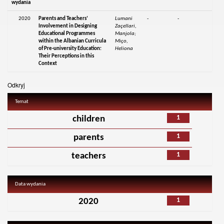
wydania
2020
Parents and Teachers’
Lumani
-
-
Involvement in Designing
Zaçellari,
Educational Programmes
Manjola;
within the Albanian Curricula
Miço,
of Pre-university Education:
Heliona
Their Perceptions in this
Context
Odkryj
Temat
1
children
1
parents
1
teachers
Data wydania
1
2020