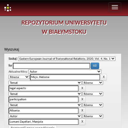
Skip
REPOZYTORIUM UNIWERSYTETU
navigation
W BIAŁYMSTOKU
Wyszukaj
Szukaj:
for
Aktualne filtry: